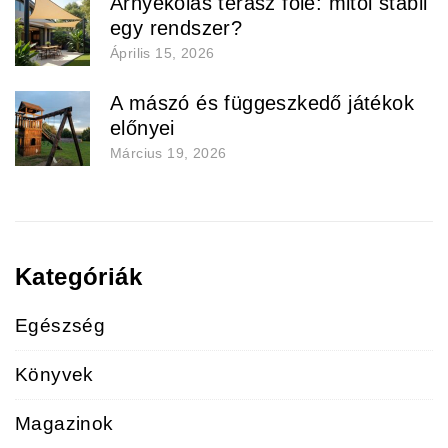
Árnyékolás terasz fölé: mitől stabil
egy rendszer?
Április 15, 2026
A mászó és függeszkedő játékok
előnyei
Március 19, 2026
Kategóriák
Egészség
Könyvek
Magazinok