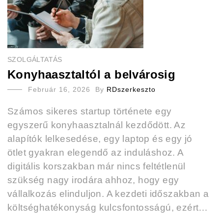
SZOLGÁLTATÁS
Konyhaasztaltól a belvárosig
Február 16, 2026
By
RDszerkeszto
Számos sikeres startup története egy
egyszerű konyhaasztalnál kezdődött. Az
alapítók lelkesedése, egy laptop és egy jó
ötlet gyakran elegendő az induláshoz. A
digitális korszakban már nincs feltétlenül
szükség nagy irodára ahhoz, hogy egy
vállalkozás elinduljon. A kezdeti időszakban a
költséghatékonyság kulcsfontosságú, ezért…