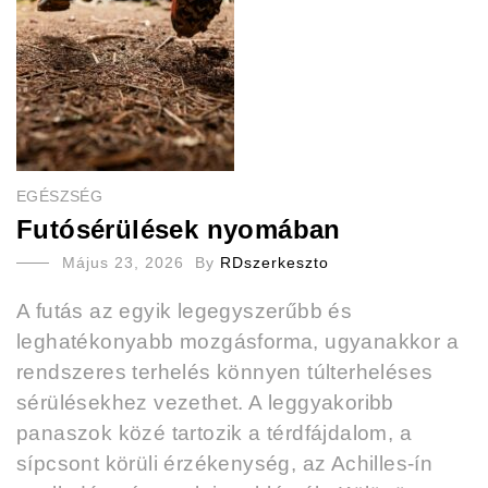
EGÉSZSÉG
Futósérülések nyomában
Május 23, 2026
By
RDszerkeszto
A futás az egyik legegyszerűbb és
leghatékonyabb mozgásforma, ugyanakkor a
rendszeres terhelés könnyen túlterheléses
sérülésekhez vezethet. A leggyakoribb
panaszok közé tartozik a térdfájdalom, a
sípcsont körüli érzékenység, az Achilles-ín