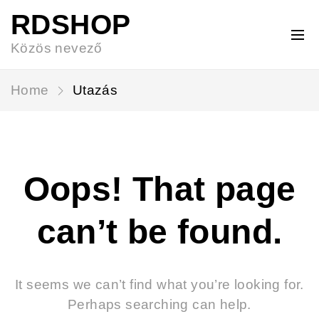
RDSHOP
Közös nevező
Home
Utazás
Oops! That page
can’t be found.
It seems we can’t find what you’re looking for.
Perhaps searching can help.