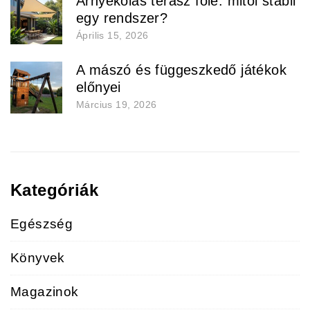
Árnyékolás terasz fölé: mitől stabil
egy rendszer?
Április 15, 2026
A mászó és függeszkedő játékok
előnyei
Március 19, 2026
Kategóriák
Egészség
Könyvek
Magazinok