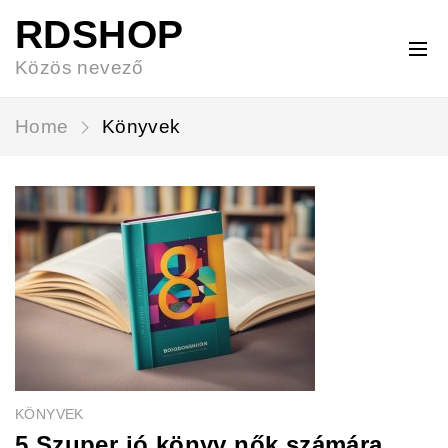
RDSHOP
Közös nevező
Home
Könyvek
KÖNYVEK
5 Szuper jó könyv nők számára,