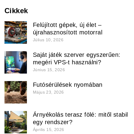
Cikkek
Felújított gépek, új élet –
újrahasznosított motorral
Július 10, 2026
Saját játék szerver egyszerűen:
megéri VPS-t használni?
Június 15, 2026
Futósérülések nyomában
Május 23, 2026
Árnyékolás terasz fölé: mitől stabil
egy rendszer?
Április 15, 2026